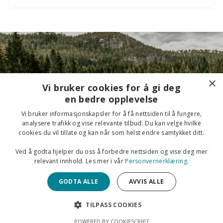
×
Vi bruker cookies for å gi deg
en bedre opplevelse
Vi bruker informasjonskapsler for å få nettsiden til å fungere,
analysere trafikk og vise relevante tilbud. Du kan velge hvilke
Send meg guiden nå
cookies du vil tillate og kan når som helst endre samtykket ditt.
Ved å godta hjelper du oss å forbedre nettsiden og vise deg mer
relevant innhold. Les mer i vår
Personvernerklæring.
GODTA ALLE
AVVIS ALLE
Personvern
TILPASS COOKIES
© 2026 DrIngri // Mestring og Helse
POWERED BY COOKIESCRIPT